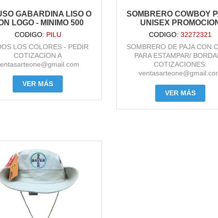
USO GABARDINA LISO O
SOMBRERO COWBOY P
ON LOGO - MINIMO 500
UNISEX PROMOCIO
CODIGO:
PILU
CODIGO:
32272321
OS LOS COLORES - PEDIR
SOMBRERO DE PAJA CON C
COTIZACION A
PARA ESTAMPAR/ BORD
ventasarteone@gmail.com
COTIZACIONES:
ventasarteone@gmail.co
VER MÁS
VER MÁS