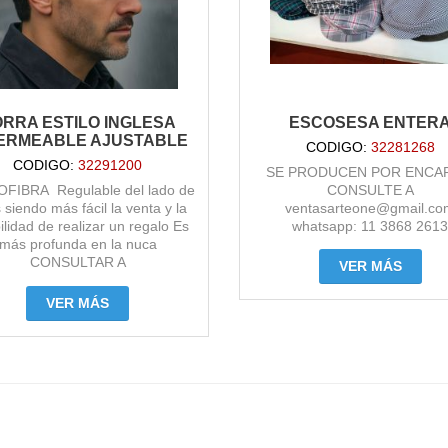
RRA ESTILO INGLESA
ESCOSESA ENTER
ERMEABLE AJUSTABLE
CODIGO:
32281268
CODIGO:
32291200
SE PRODUCEN POR ENCA
FIBRA Regulable del lado de
CONSULTE A
 siendo más fácil la venta y la
ventasarteone@gmail.co
ilidad de realizar un regalo Es
whatsapp: 11 3868 261
más profunda en la nuca
CONSULTAR A
VER MÁS
sarteone@gmail.com whatsapp
868 2613 lo que proporciona
VER MÁS
muy buen calce